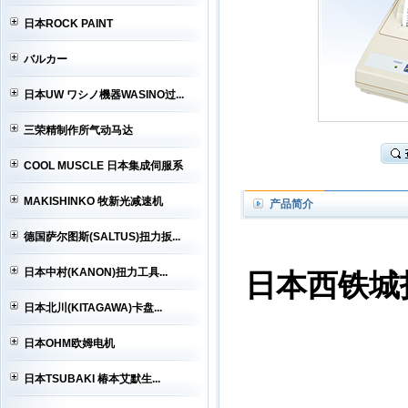
日本ROCK PAINT
バルカー
日本UW ワシノ機器WASINO过...
三荣精制作所气动马达
COOL MUSCLE 日本集成伺服系
MAKISHINKO 牧新光减速机
产品简介
德国萨尔图斯(SALTUS)扭力扳...
日本中村(KANON)扭力工具...
日本西铁城打印
日本北川(KITAGAWA)卡盘...
日本OHM欧姆电机
日本TSUBAKI 椿本艾默生...