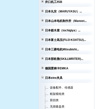
井口机工/ISB
日本丸安（MARUYASU）...
日本山本电机制作所（Manost...
日本枥木屋（tochigiya）...
日本富士高压(FUJI KOATSU)...
日本三菱电机Mitsubishi...
日本那欧雅(SKILLWRITER)...
德国爱姆卡EMKA
日本eins夹具
设备配件、传感器
框架模组类
剪切类
无痕吸盘类