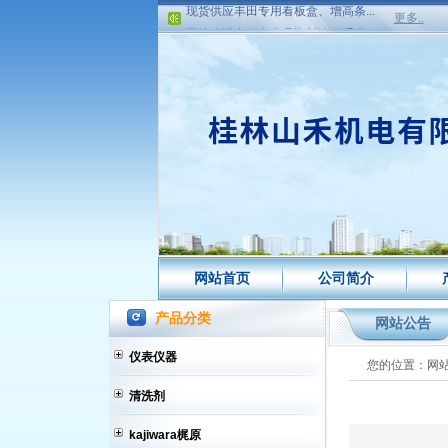
网站建设中更多产品资料请联系业...
更多..
现货供应日本横浜接头HTW10-08高...
现货供应日本横浜LAR1005-08B接...
现货供应日本横浜LAR1005-06B接...
现货供应丰田专用看板盒、增高条...
网站建设中更多产品资料请联系业...
网站首页
公司简介
产品分类
网站公告
仪表仪器
您的位置：
网
清洗剂
kajiwara梶原