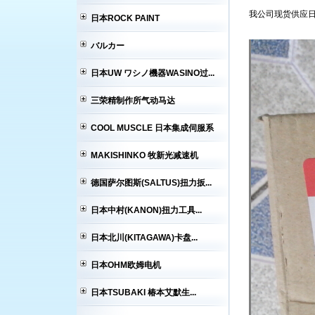
我公司现货供应日本横
日本ROCK PAINT
バルカー
日本UW ワシノ機器WASINO过...
三荣精制作所气动马达
COOL MUSCLE 日本集成伺服系
MAKISHINKO 牧新光减速机
德国萨尔图斯(SALTUS)扭力扳...
日本中村(KANON)扭力工具...
日本北川(KITAGAWA)卡盘...
日本OHM欧姆电机
日本TSUBAKI 椿本艾默生...