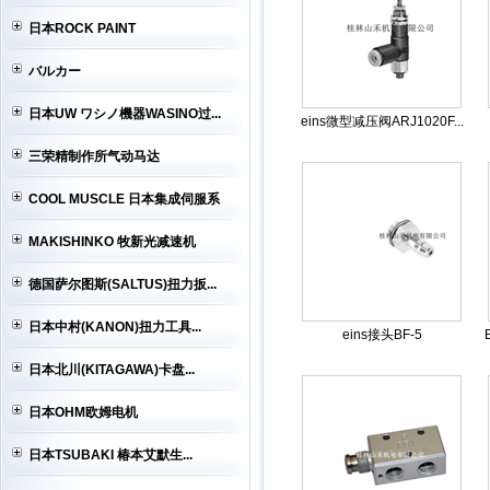
日本ROCK PAINT
バルカー
日本UW ワシノ機器WASINO过...
eins微型减压阀ARJ1020F...
三荣精制作所气动马达
COOL MUSCLE 日本集成伺服系
MAKISHINKO 牧新光减速机
德国萨尔图斯(SALTUS)扭力扳...
日本中村(KANON)扭力工具...
eins接头BF-5
日本北川(KITAGAWA)卡盘...
日本OHM欧姆电机
日本TSUBAKI 椿本艾默生...