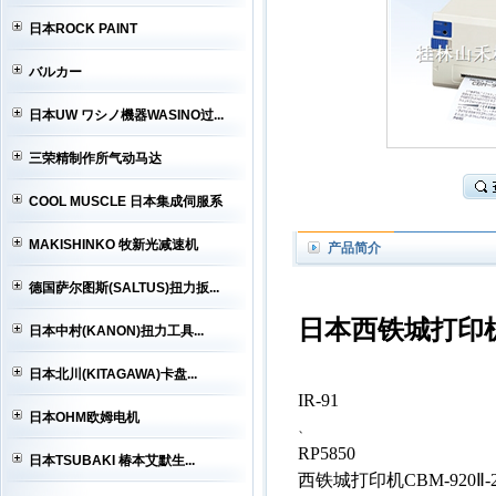
日本ROCK PAINT
バルカー
日本UW ワシノ機器WASINO过...
三荣精制作所气动马达
COOL MUSCLE 日本集成伺服系
MAKISHINKO 牧新光减速机
产品简介
德国萨尔图斯(SALTUS)扭力扳...
日本西铁城打印机CB
日本中村(KANON)扭力工具...
日本北川(KITAGAWA)卡盘...
IR-91
日本OHM欧姆电机
、
RP5850
日本TSUBAKI 椿本艾默生...
西铁城打印机CBM-920Ⅱ-