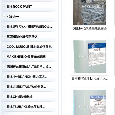
日本ROCK PAINT
バルカー
日本UW ワシノ機器WASINO过...
DELTA代尔塔聚酰氨安全
三荣精制作所气动马达
COOL MUSCLE 日本集成伺服系
MAKISHINKO 牧新光减速机
德国萨尔图斯(SALTUS)扭力扳...
日本中村(KANON)扭力工具...
日本横滨化学Linda(リン...
日本北川(KITAGAWA)卡盘...
日本OHM欧姆电机
日本TSUBAKI 椿本艾默生...