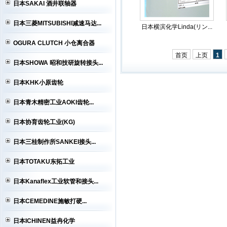
日本SAKAI 酒井联轴器
日本三菱MITSUBISHI减速马达...
日本横滨化学Linda(リン...
OGURA CLUTCH 小仓离合器
首页
上页
1
日本SHOWA 昭和技研旋转接头...
日本KHK小原齿轮
日本青木精密工业AOKI齿轮...
日本协育齿轮工业(KG)
日本三桂制作所SANKEI接头...
日本TOTAKU东拓工业
日本Kanaflex工业软管和接头...
日本CEMEDINE施敏打硬...
日本ICHINEN益冉化学