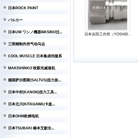
日本ROCK PAINT
バルカー
日本UW ワシノ機器WASINO过...
日本吉田工作所（YOSHID...
三荣精制作所气动马达
COOL MUSCLE 日本集成伺服系
MAKISHINKO 牧新光减速机
德国萨尔图斯(SALTUS)扭力扳...
日本中村(KANON)扭力工具...
日本北川(KITAGAWA)卡盘...
日本OHM欧姆电机
日本TSUBAKI 椿本艾默生...